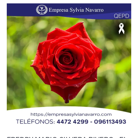
FREDDY
MARIO
SILVERA
RIVERO
«EL
TIGRE»