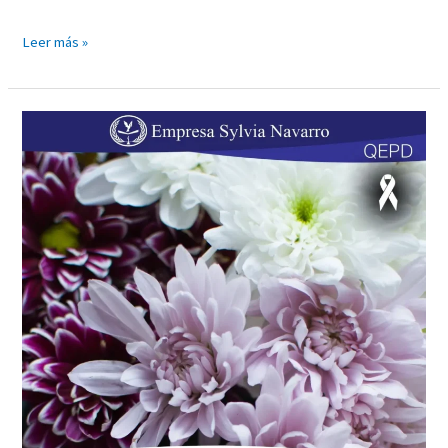
Leer más »
FREDDY
MARIO
SILVERA
RIVERO
«EL
TIGRE»