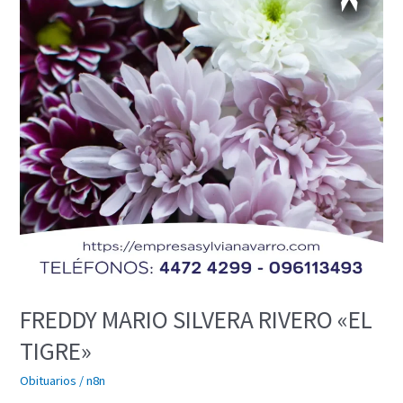
RIVERO
«EL
TIGRE»
FREDDY MARIO SILVERA RIVERO «EL
TIGRE»
Obituarios
/
n8n