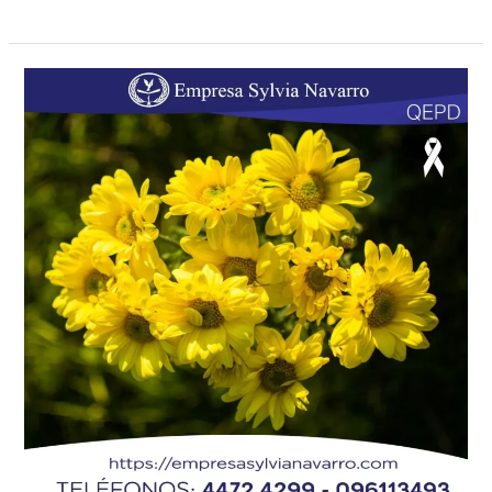
FREDDY
MARIO
SILVERA
RIVERO
«EL
TIGRE»