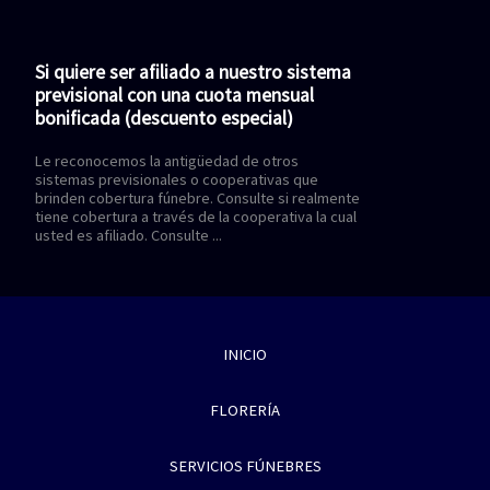
Si quiere ser afiliado a nuestro sistema
Cuotas de afili
previsional con una cuota mensual
cuenten con Co
bonificada (descuento especial)
Desde $179 pesos 
nuestra Empresa le 
Le reconocemos la antigüedad de otros
contar con todo re
sistemas previsionales o cooperativas que
difíciles, recuerde
brinden cobertura fúnebre. Consulte si realmente
no es ...
tiene cobertura a través de la cooperativa la cual
usted es afiliado. Consulte ...
INICIO
FLORERÍA
SERVICIOS FÚNEBRES