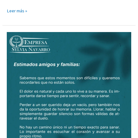
Leer más »
Estimados
amigos
y
familias: