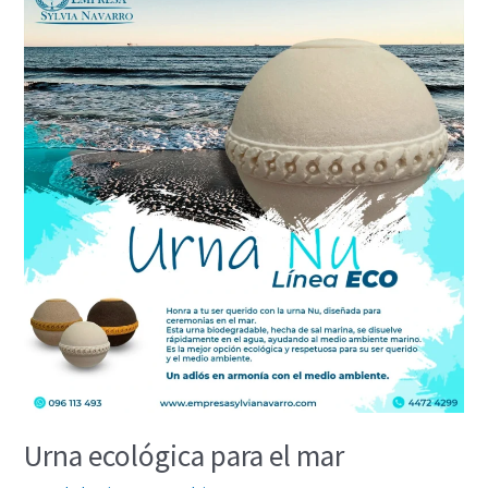
ecológica
para
el
mar
Urna ecológica para el mar