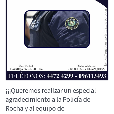
especial
agradecimiento
a
la
Policía
de
Rocha
y
al
equipo
de
Investigaciones!!!
¡¡¡Queremos realizar un especial
agradecimiento a la Policía de
Rocha y al equipo de